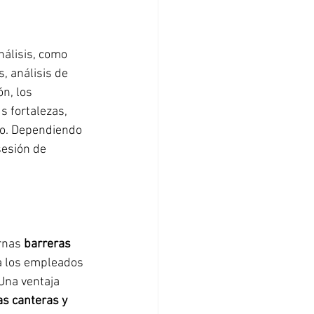
nálisis, como 
, análisis de 
n, los 
s fortalezas, 
to. Dependiendo 
sesión de 
rnas 
barreras 
 a los empleados 
 Una ventaja 
as canteras y 