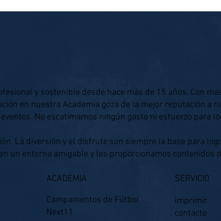
entrenamiento y del juego.
campa
ofesional y sostenible desde hace más de 15 años. Con má
ación en nuestra Academia goza de la mejor reputación a n
 eventos. No escatimamos ningún gasto ni esfuerzo para lo
n. La diversión y el disfrute son siempre la base para logr
 en un entorno amigable y les proporcionamos contenidos 
ACADEMIA
SERVICIO
Campamentos de Fútbol
imprimir
Next11
contacto