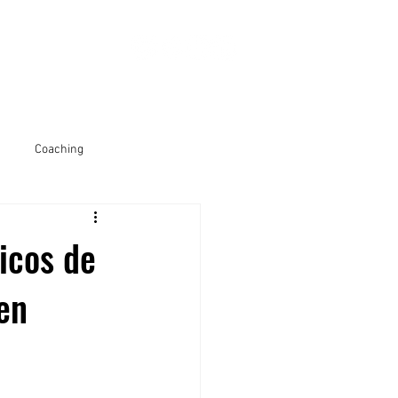
l club
Coaching
icos de
en