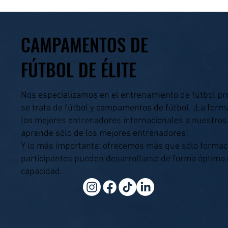
en la ELITE Soccer Academy
CAMPAMENTOS DE
FÚTBOL DE ÉLITE
Nos especializamos en el entrenamiento de fútbol pr
se trata de fútbol y campamentos de fútbol. ¡La form
los mejores entrenadores internacionales a nuestros
aprende sólo de los mejores entrenadores!
Y lo más importante: ofrecemos más que sólo formació
participantes pueden desarrollarse de forma óptima
capacidad.