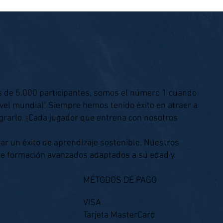
mento de fútbol
s de 5.000 participantes, somos el número 1 cuando
ivel mundial! Siempre hemos tenido éxito en atraer a
grarlo. ¡Cada jugador que entrena con nosotros
ar un éxito de aprendizaje sostenible. Nuestros
de formación avanzados adaptados a su edad y
MÉTODOS DE PAGO
VISA
Tarjeta MasterCard