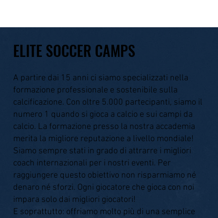
ELITE SOCCER CAMPS
A partire dai 15 anni ci siamo specializzati nella
formazione professionale e sostenibile sulla
calcificazione. Con oltre 5.000 partecipanti, siamo il
numero 1 quando si gioca a calcio e sui campi da
calcio. La formazione presso la nostra accademia
merita la migliore reputazione a livello mondiale!
Siamo sempre stati in grado di attrarre i migliori
coach internazionali per i nostri eventi. Per
raggiungere questo obiettivo non risparmiamo né
denaro né sforzi. Ogni giocatore che gioca con noi
impara solo dai migliori giocatori!
E soprattutto: offriamo molto più di una semplice