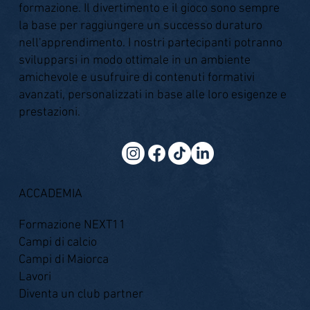
formazione. Il divertimento e il gioco sono sempre
la base per raggiungere un successo duraturo
nell'apprendimento. I nostri partecipanti potranno
svilupparsi in modo ottimale in un ambiente
amichevole e usufruire di contenuti formativi
avanzati, personalizzati in base alle loro esigenze e
prestazioni.
ACCADEMIA
Formazione NEXT11
Campi di calcio
Campi di Maiorca
Lavori
Diventa un club partner