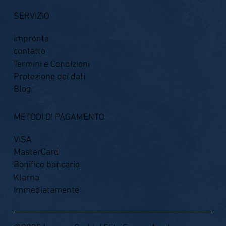
SERVIZIO
impronta
contatto
Termini e Condizioni
Protezione dei dati
Blog
METODI DI PAGAMENTO
VISA
MasterCard
Bonifico bancario
Klarna
Immediatamente