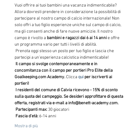
Vuoi offrire ai tuoi bambini una vacanza indimenticabile? 
Allora dovresti prendere in considerazione la possibilità di 
partecipare al nostro campo di calcio internazionale! Non 
solo offri a tuo figlio esperienze uniche sul campo di calcio, 
ma gli consenti anche di fare nuove amicizie. Il nostro 
campo è rivolto a 
bambini e ragazzi dai 6 ai 14 anni
 e offre 
un programma vario per tutti i livelli di abilità.
 Prenota oggi stesso un posto per tuo figlio e lascia che 
partecipi a un'esperienza calcistica indimenticabile!
Il campo si svolge contemporaneamente e in 
concomitanza con il campo per portieri Pro Elite della 
Goalkeeping.com Academy.
 Clicca 
qui
per iscriverti ai 
portieri!
I residenti del comune di Calvia ricevono - 15% di sconto 
sulla quota del campeggio. Se desideri approfittare di questa 
offerta, registrati via e-mail a info@benett-academy.com.
Partecipanti max:
 30 giocatori
Fascia d'età:
 6-14 anni
Mostra di più