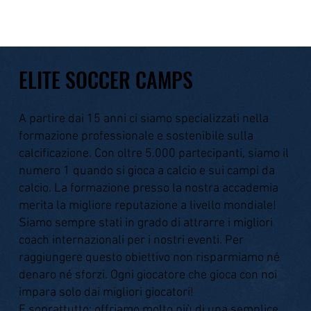
ELITE SOCCER CAMPS
A partire dai 15 anni ci siamo specializzati nella
formazione professionale e sostenibile sulla
calcificazione. Con oltre 5.000 partecipanti, siamo il
numero 1 quando si gioca a calcio e sui campi da
calcio. La formazione presso la nostra accademia
merita la migliore reputazione a livello mondiale!
Siamo sempre stati in grado di attrarre i migliori
coach internazionali per i nostri eventi. Per
raggiungere questo obiettivo non risparmiamo né
denaro né sforzi. Ogni giocatore che gioca con noi
impara solo dai migliori giocatori!
E soprattutto: offriamo molto più di una semplice