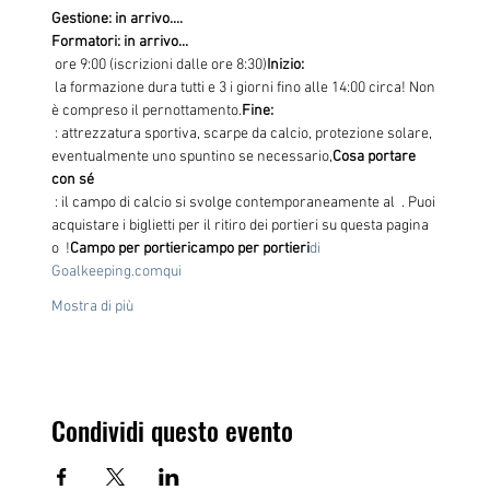
Gestione: in arrivo....
Formatori: in arrivo...
 ore 9:00 (iscrizioni dalle ore 8:30)
Inizio:
 la formazione dura tutti e 3 i giorni fino alle 14:00 circa! Non 
è compreso il pernottamento.
Fine:
 : attrezzatura sportiva, scarpe da calcio, protezione solare, 
eventualmente uno spuntino se necessario,
Cosa portare 
con sé
 : il campo di calcio si svolge contemporaneamente al 
 . Puoi 
acquistare i biglietti per il ritiro dei portieri su questa pagina 
o 
 !
Campo per portieri
campo per portieri
di 
Goalkeeping.com
qui
Mostra di più
Condividi questo evento