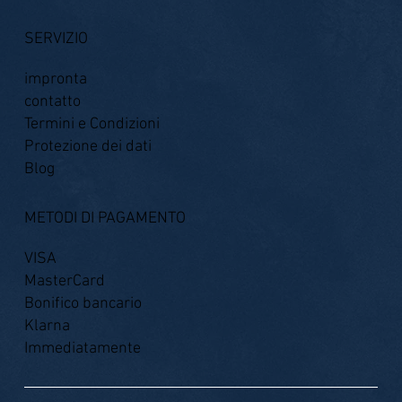
SERVIZIO
impronta
contatto
Termini e Condizioni
Protezione dei dati
Blog
METODI DI PAGAMENTO
VISA
MasterCard
Bonifico bancario
Klarna
Immediatamente