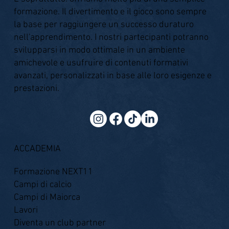
formazione. Il divertimento e il gioco sono sempre
la base per raggiungere un successo duraturo
nell'apprendimento. I nostri partecipanti potranno
svilupparsi in modo ottimale in un ambiente
amichevole e usufruire di contenuti formativi
avanzati, personalizzati in base alle loro esigenze e
prestazioni.
ACCADEMIA
Formazione NEXT11
Campi di calcio
Campi di Maiorca
Lavori
Diventa un club partner