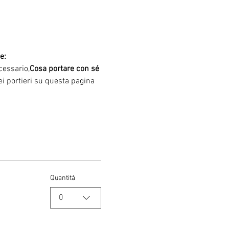
e:
cessario,
Cosa portare con sé
 dei portieri su questa pagina 
Quantità
0