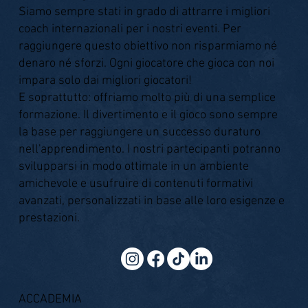
Siamo sempre stati in grado di attrarre i migliori
coach internazionali per i nostri eventi. Per
raggiungere questo obiettivo non risparmiamo né
denaro né sforzi. Ogni giocatore che gioca con noi
impara solo dai migliori giocatori!
E soprattutto: offriamo molto più di una semplice
formazione. Il divertimento e il gioco sono sempre
la base per raggiungere un successo duraturo
nell'apprendimento. I nostri partecipanti potranno
svilupparsi in modo ottimale in un ambiente
amichevole e usufruire di contenuti formativi
avanzati, personalizzati in base alle loro esigenze e
prestazioni.
ACCADEMIA