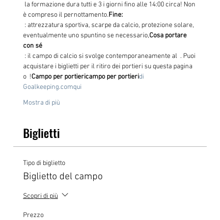
 la formazione dura tutti e 3 i giorni fino alle 14:00 circa! Non 
è compreso il pernottamento.
Fine:
 : attrezzatura sportiva, scarpe da calcio, protezione solare, 
eventualmente uno spuntino se necessario,
Cosa portare 
con sé
 : il campo di calcio si svolge contemporaneamente al 
 . Puoi 
acquistare i biglietti per il ritiro dei portieri su questa pagina 
o 
 !
Campo per portieri
campo per portieri
di 
Goalkeeping.com
qui
Mostra di più
Biglietti
Tipo di biglietto
Biglietto del campo
Scopri di più
Prezzo