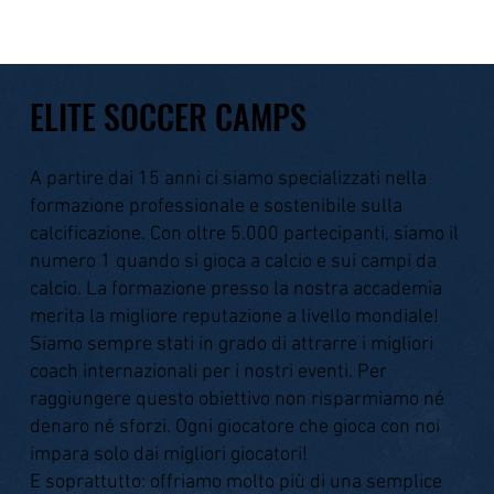
ELITE SOCCER CAMPS
A partire dai 15 anni ci siamo specializzati nella
formazione professionale e sostenibile sulla
calcificazione. Con oltre 5.000 partecipanti, siamo il
numero 1 quando si gioca a calcio e sui campi da
calcio. La formazione presso la nostra accademia
merita la migliore reputazione a livello mondiale!
Siamo sempre stati in grado di attrarre i migliori
coach internazionali per i nostri eventi. Per
raggiungere questo obiettivo non risparmiamo né
denaro né sforzi. Ogni giocatore che gioca con noi
impara solo dai migliori giocatori!
E soprattutto: offriamo molto più di una semplice