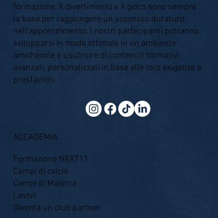
formazione. Il divertimento e il gioco sono sempre
la base per raggiungere un successo duraturo
nell'apprendimento. I nostri partecipanti potranno
svilupparsi in modo ottimale in un ambiente
amichevole e usufruire di contenuti formativi
avanzati, personalizzati in base alle loro esigenze e
prestazioni.
ACCADEMIA
Formazione NEXT11
Campi di calcio
Campi di Maiorca
Lavori
Diventa un club partner