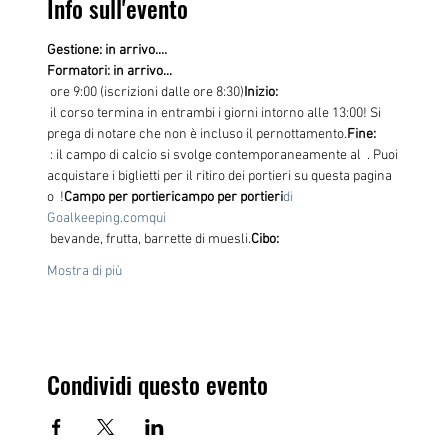
Info sull'evento
Gestione: in arrivo....
Formatori: in arrivo...
 ore 9:00 (iscrizioni dalle ore 8:30)
Inizio:
 il corso termina in entrambi i giorni intorno alle 13:00! Si 
prega di notare che non è incluso il pernottamento.
Fine:
 : il campo di calcio si svolge contemporaneamente al 
 . Puoi 
acquistare i biglietti per il ritiro dei portieri su questa pagina 
o 
 !
Campo per portieri
campo per portieri
di 
Goalkeeping.com
qui
 bevande, frutta, barrette di muesli.
Cibo:
Mostra di più
Condividi questo evento