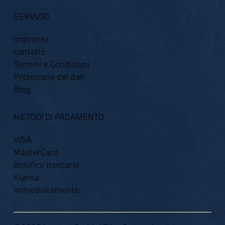
SERVIZIO
impronta
contatto
Termini e Condizioni
Protezione dei dati
Blog
METODI DI PAGAMENTO
VISA
MasterCard
Bonifico bancario
Klarna
Immediatamente