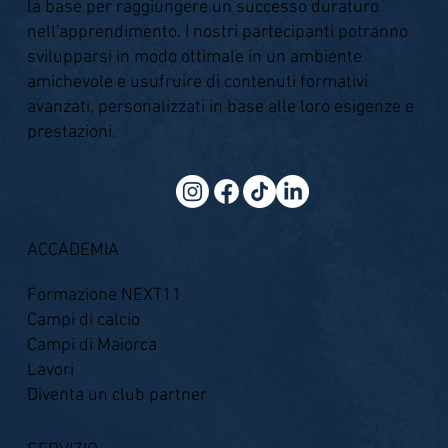
la base per raggiungere un successo duraturo
nell'apprendimento. I nostri partecipanti potranno
svilupparsi in modo ottimale in un ambiente
amichevole e usufruire di contenuti formativi
avanzati, personalizzati in base alle loro esigenze e
prestazioni.
ACCADEMIA
Formazione NEXT11
Campi di calcio
Campi di Maiorca
Lavori
Diventa un club partner