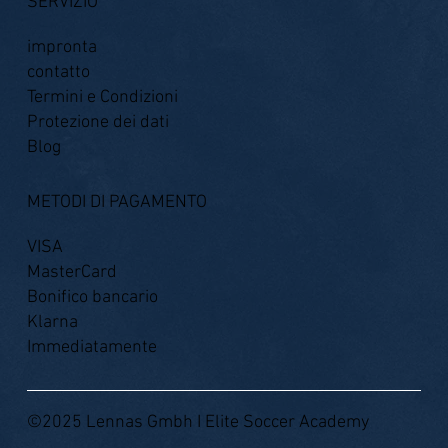
SERVIZIO
impronta
contatto
Termini e Condizioni
Protezione dei dati
Blog
METODI DI PAGAMENTO
VISA
MasterCard
Bonifico bancario
Klarna
Immediatamente
©2025 Lennas Gmbh I Elite Soccer Academy