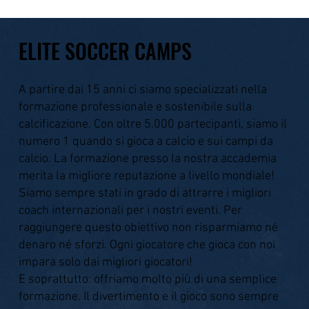
ELITE SOCCER CAMPS
A partire dai 15 anni ci siamo specializzati nella
formazione professionale e sostenibile sulla
calcificazione. Con oltre 5.000 partecipanti, siamo il
numero 1 quando si gioca a calcio e sui campi da
calcio. La formazione presso la nostra accademia
merita la migliore reputazione a livello mondiale!
Siamo sempre stati in grado di attrarre i migliori
coach internazionali per i nostri eventi. Per
raggiungere questo obiettivo non risparmiamo né
denaro né sforzi. Ogni giocatore che gioca con noi
impara solo dai migliori giocatori!
E soprattutto: offriamo molto più di una semplice
formazione. Il divertimento e il gioco sono sempre