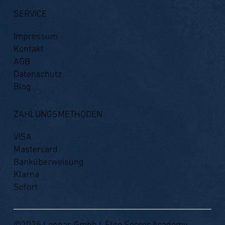
SERVICE
Impressum
Kontakt
AGB
Datenschutz
Blog
ZAHLUNGSMETHODEN
VISA
Mastercard
Banküberweisung
Klarna
Sofort