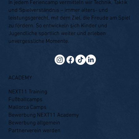
In jedem Feriencamp vermitteln wir Technik, Taktik
und Spielverständnis – immer alters- und
leistungsgerecht, mit dem Ziel, die Freude am Spiel
zu fördern. So entwickeln sich Kinder und
Jugendliche sportlich weiter und erleben
unvergessliche Momente.
ACADEMY
NEXT11 Training
Fußballcamps
Mallorca Camps
Bewerbung NEXT11 Academy
Bewerbung allgemein
Partnerverein werden