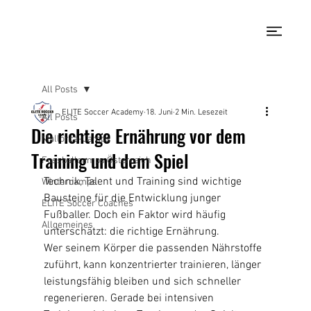
All Posts
ELITE Soccer Academy
18. Juni
2 Min. Lesezeit
All Posts
Die richtige Ernährung vor dem
Mallorca-Camps
Training und dem Spiel
Fussballcamps Österreich
Technik, Talent und Training sind wichtige 
Wintercamps
Bausteine für die Entwicklung junger 
ELITE Soccer Coaches
Fußballer. Doch ein Faktor wird häufig 
Allgemeines
unterschätzt: die richtige Ernährung.
Wer seinem Körper die passenden Nährstoffe 
zuführt, kann konzentrierter trainieren, länger 
leistungsfähig bleiben und sich schneller 
regenerieren. Gerade bei intensiven 