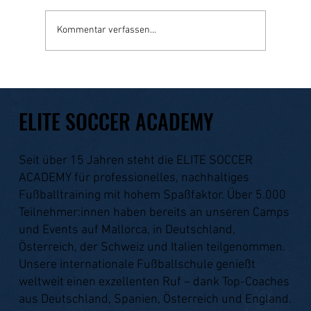
Kommentar verfassen...
Warum Fußballcamps junge Spieler schneller
entwickeln ⚽
ELITE SOCCER ACADEMY
Seit über 15 Jahren steht die ELITE SOCCER
ACADEMY für professionelles, nachhaltiges
Fußballtraining mit hohem Spaßfaktor. Über 5.000
Teilnehmer:innen haben bereits an unseren Camps
und Events auf Mallorca, in Deutschland,
Österreich, der Schweiz und Italien teilgenommen.
Unsere internationale Fußballschule genießt
weltweit einen exzellenten Ruf – dank Top-Coaches
aus Deutschland, Spanien, Österreich und England.