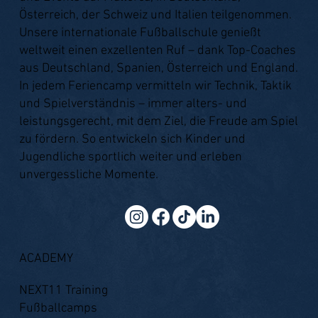
Österreich, der Schweiz und Italien teilgenommen.
Unsere internationale Fußballschule genießt
weltweit einen exzellenten Ruf – dank Top-Coaches
aus Deutschland, Spanien, Österreich und England.
In jedem Feriencamp vermitteln wir Technik, Taktik
und Spielverständnis – immer alters- und
leistungsgerecht, mit dem Ziel, die Freude am Spiel
zu fördern. So entwickeln sich Kinder und
Jugendliche sportlich weiter und erleben
unvergessliche Momente.
ACADEMY
NEXT11 Training
Fußballcamps