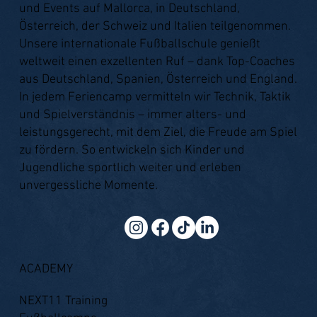
und Events auf Mallorca, in Deutschland,
Österreich, der Schweiz und Italien teilgenommen.
Unsere internationale Fußballschule genießt
weltweit einen exzellenten Ruf – dank Top-Coaches
aus Deutschland, Spanien, Österreich und England.
In jedem Feriencamp vermitteln wir Technik, Taktik
und Spielverständnis – immer alters- und
leistungsgerecht, mit dem Ziel, die Freude am Spiel
zu fördern. So entwickeln sich Kinder und
Jugendliche sportlich weiter und erleben
unvergessliche Momente.
ACADEMY
NEXT11 Training