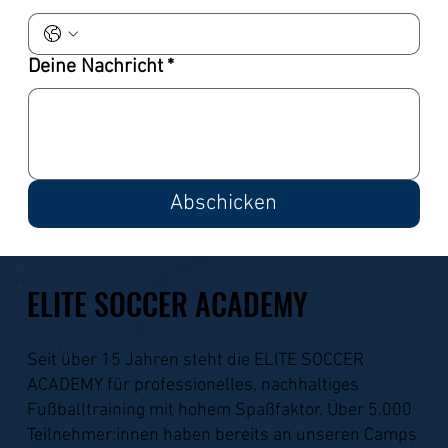
Deine Nachricht
*
Abschicken
ELITE SOCCER ACADEMY
Seit über 15 Jahren steht die ELITE SOCCER
ACADEMY für professionelles, nachhaltiges
Fußballtraining mit hohem Spaßfaktor. Über 5.000
Teilnehmer:innen haben bereits an unseren Camps