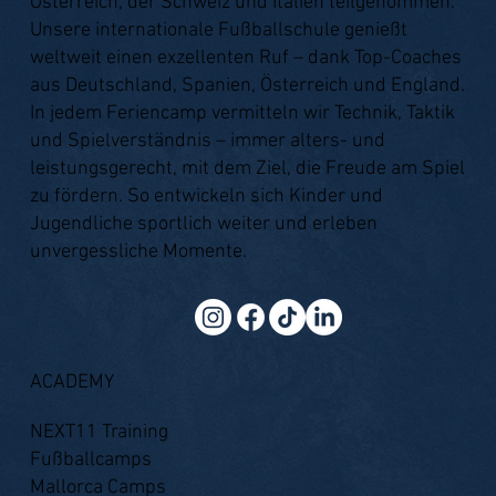
Österreich, der Schweiz und Italien teilgenommen.
Unsere internationale Fußballschule genießt
weltweit einen exzellenten Ruf – dank Top-Coaches
aus Deutschland, Spanien, Österreich und England.
In jedem Feriencamp vermitteln wir Technik, Taktik
und Spielverständnis – immer alters- und
leistungsgerecht, mit dem Ziel, die Freude am Spiel
zu fördern. So entwickeln sich Kinder und
Jugendliche sportlich weiter und erleben
unvergessliche Momente.
ACADEMY
NEXT11 Training
Fußballcamps
Mallorca Camps