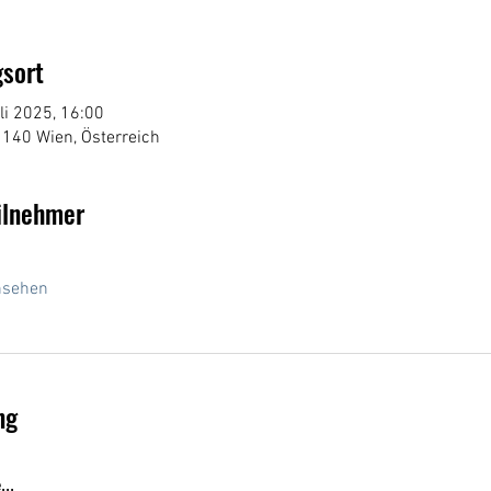
sort
li 2025, 16:00
1140 Wien, Österreich
ilnehmer
nsehen
ng
..