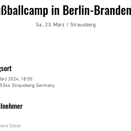
ußballcamp in Berlin-Brande
Sa., 23. März
  |  
Strausberg
sort
März 2024, 18:00
15344 Strausberg, Germany
ilnehmer
tere Gäste