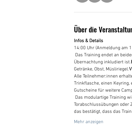
Über die Veranstaltu
Infos & Details
14:00 Uhr (Anmeldung am 1.
 Das Training endet an beiden Tagen um ca. 18:00 Uhr! Bitte beachte, dass die Betreuung um 18:00 Uhr endet und keine 
Übernachtung inkludiert ist.
Getränke, Obst, Müsliriegel.
V
Alle Teilnehmer:innen erhal
Trinkflasche, einen Keyring,
Gutscheine für weitere Camp
 Das modulartige Training wird mit Übungen je nach Alter und Leistungsstärke mit koordinativen Elementen, 
Torabschlussübungen oder Zw
das bestätigt, dass das Trai
Mehr anzeigen