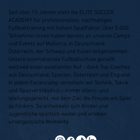
Seit über 15 Jahren steht die ELITE SOCCER
ACADEMY für professionelles, nachhaltiges
Fußballtraining mit hohem Spaßfaktor. Über 5.000
Teilnehmer:innen haben bereits an unseren Camps
und Events auf Mallorca, in Deutschland,
Österreich, der Schweiz und Italien teilgenommen.
Unsere internationale Fußballschule genießt
weltweit einen exzellenten Ruf – dank Top-Coaches
aus Deutschland, Spanien, Österreich und England.
In jedem Feriencamp vermitteln wir Technik, Taktik
und Spielverständnis – immer alters- und
leistungsgerecht, mit dem Ziel, die Freude am Spiel
zu fördern. So entwickeln sich Kinder und
Jugendliche sportlich weiter und erleben
unvergessliche Momente.