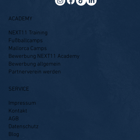
ACADEMY
NEXT11 Training
Fußballcamps
Mallorca Camps
Bewerbung NEXT11 Academy
Bewerbung allgemein
Partnerverein werden
SERVICE
Impressum
Kontakt
AGB
Datenschutz
Blog