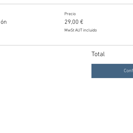
Precio
ión
29,00 €
MwSt AUT incluido
Total
Conf