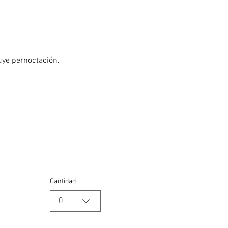
uye pernoctación.
Cantidad
0