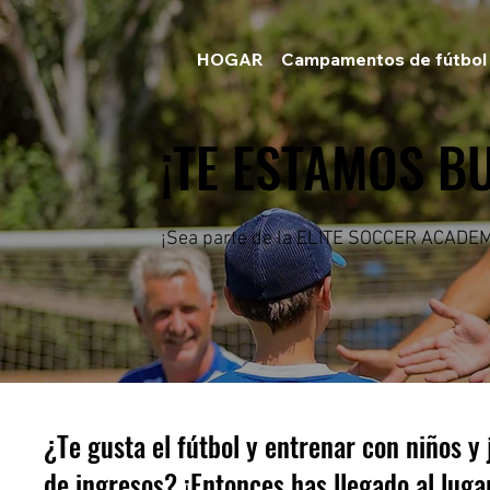
HOGAR
Campamentos de fútbol
¡TE ESTAMOS B
¡Sea parte de la ELITE SOCCER ACADEM
¿Te gusta el fútbol y entrenar con niños 
de ingresos? ¡Entonces has llegado al luga