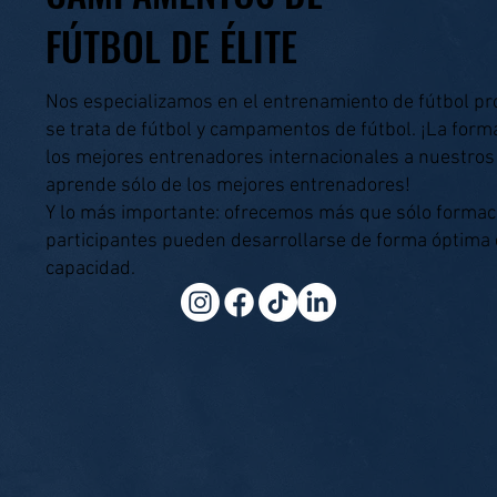
FÚTBOL DE ÉLITE
Nos especializamos en el entrenamiento de fútbol pr
se trata de fútbol y campamentos de fútbol. ¡La form
los mejores entrenadores internacionales a nuestros
aprende sólo de los mejores entrenadores!
Y lo más importante: ofrecemos más que sólo formació
participantes pueden desarrollarse de forma óptima
capacidad.