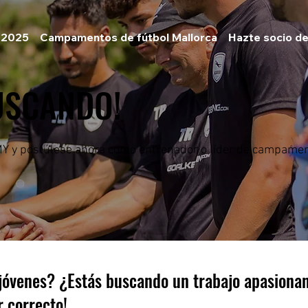
 2025
Campamentos de fútbol Mallorca
Hazte socio de
USCANDO!
Y y postúlese ahora como entrenador o líder de campamen
y jóvenes? ¿Estás buscando un trabajo apasion
r correcto!