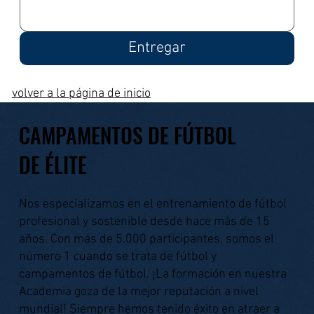
Entregar
volver a la página de inicio
CAMPAMENTOS DE FÚTBOL
DE ÉLITE
Nos especializamos en el entrenamiento de fútbol
profesional y sostenible desde hace más de 15
años. Con más de 5.000 participantes, somos el
número 1 cuando se trata de fútbol y
campamentos de fútbol. ¡La formación en nuestra
Academia goza de la mejor reputación a nivel
mundial! Siempre hemos tenido éxito en atraer a