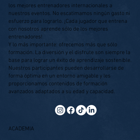
los mejores entrenadores internacionales a
nuestros eventos. No escatimamos ningún gasto ni
esfuerzo para lograrlo. ¡Cada jugador que entrena
con nosotros aprende sólo de los mejores
entrenadores!
Y lo más importante: ofrecemos más que sólo
formación. La diversión y el disfrute son siempre la
base para lograr un éxito de aprendizaje sostenible.
Nuestros participantes pueden desarrollarse de
forma óptima en un entorno amigable y les
proporcionamos contenidos de formación
avanzados adaptados a su edad y capacidad.
ACADEMIA